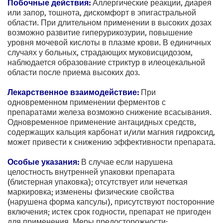
Побочные действия:
Аллергические реакции, диарея
или запор, тошнота, дискомфорт в эпигастральной
области. При длительном применении в высоких дозах
возможно развитие гиперурикозурии, повышение
уровня мочевой кислоты в плазме крови. В единичных
случаях у больных, страдающих муковисцидозом,
наблюдается образование стриктур в илеоцекальной
области после приема высоких доз.
Лекарственное взаимодействие:
При
одновременном применении ферментов с
препаратами железа возможно снижение всасывания.
Одновременное применение антацидных средств,
содержащих кальция карбонат и/или магния гидроксид,
может привести к снижению эффективности препарата.
Особые указания:
В случае если нарушена
целостность внутренней упаковки препарата
(блистерная упаковка); отсутствует или нечеткая
маркировка; изменены физические свойства
(нарушена форма капсулы), присутствуют посторонние
включения; истек срок годности, препарат не пригоден
для применения. Меры предосторожности: